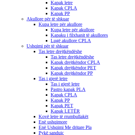
Kapak letre
Kapak CPLA
Kapak PP
Akullore për të shkuar
Kupa letre për akullore
Kupa letre për akullore
Kapaku i filxhanit të akullores
Lugë akullore CPLA
Ushqimi për të shkuar
Tas letre drejtkëndëshe
Tas letre drejtkëndëshe
Kapak drejtkëndor CPLA
Kapak drejtkëndor PET
Kapak drejtkëndor PP
Tas i gjerë letre
Tas i gjerë letre
Pastro kapak PLA
Kapak CPLA
Kapak PP
Kapak PET
Kapak LETËR
Kovë letre të rrumbullakët
Enë ushqimore
Enë Ushqimi Me dritare Pla
Pykë sanduiç