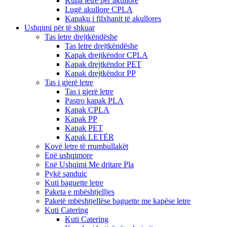
Kupa letre për akullore
Lugë akullore CPLA
Kapaku i filxhanit të akullores
Ushqimi për të shkuar
Tas letre drejtkëndëshe
Tas letre drejtkëndëshe
Kapak drejtkëndor CPLA
Kapak drejtkëndor PET
Kapak drejtkëndor PP
Tas i gjerë letre
Tas i gjerë letre
Pastro kapak PLA
Kapak CPLA
Kapak PP
Kapak PET
Kapak LETËR
Kovë letre të rrumbullakët
Enë ushqimore
Enë Ushqimi Me dritare Pla
Pykë sanduiç
Kuti baguette letre
Paketa e mbështjelljes
Paketë mbështjellëse baguette me kapëse letre
Kuti Catering
Kuti Catering