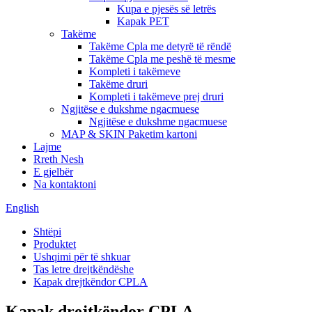
Kupa e pjesës së letrës
Kapak PET
Takëme
Takëme Cpla me detyrë të rëndë
Takëme Cpla me peshë të mesme
Kompleti i takëmeve
Takëme druri
Kompleti i takëmeve prej druri
Ngjitëse e dukshme ngacmuese
Ngjitëse e dukshme ngacmuese
MAP & SKIN Paketim kartoni
Lajme
Rreth Nesh
E gjelbër
Na kontaktoni
English
Shtëpi
Produktet
Ushqimi për të shkuar
Tas letre drejtkëndëshe
Kapak drejtkëndor CPLA
Kapak drejtkëndor CPLA