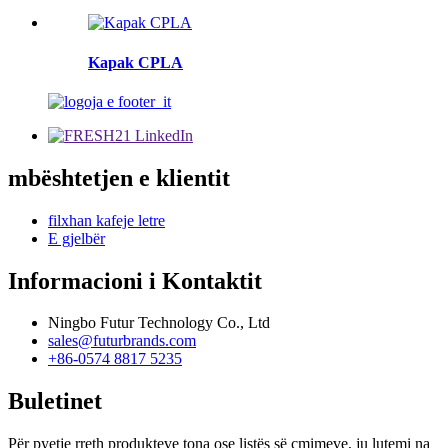
Kapak CPLA
mbështetjen e klientit
filxhan kafeje letre
E gjelbër
Informacioni i Kontaktit
Ningbo Futur Technology Co., Ltd
sales@futurbrands.com
+86-0574 8817 5235
Buletinet
Për pyetje rreth produkteve tona ose listës së çmimeve, ju lutemi na