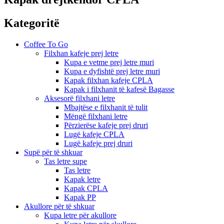
Kategoritë
Coffee To Go
Filxhan kafeje prej letre
Kupa e vetme prej letre muri
Kupa e dyfishtë prej letre muri
Kapak filxhan kafeje CPLA
Kapak i filxhanit të kafesë Bagasse
Aksesorë filxhani letre
Mbajtëse e filxhanit të tulit
Mëngë filxhani letre
Përzierëse kafeje prej druri
Lugë kafeje CPLA
Lugë kafeje prej druri
Supë për të shkuar
Tas letre supe
Tas letre
Kapak letre
Kapak CPLA
Kapak PP
Akullore për të shkuar
Kupa letre për akullore