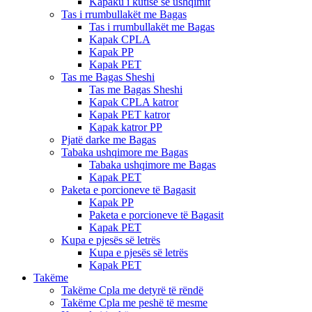
Kapaku i kutisë së ushqimit
Tas i rrumbullakët me Bagas
Tas i rrumbullakët me Bagas
Kapak CPLA
Kapak PP
Kapak PET
Tas me Bagas Sheshi
Tas me Bagas Sheshi
Kapak CPLA katror
Kapak PET katror
Kapak katror PP
Pjatë darke me Bagas
Tabaka ushqimore me Bagas
Tabaka ushqimore me Bagas
Kapak PET
Paketa e porcioneve të Bagasit
Kapak PP
Paketa e porcioneve të Bagasit
Kapak PET
Kupa e pjesës së letrës
Kupa e pjesës së letrës
Kapak PET
Takëme
Takëme Cpla me detyrë të rëndë
Takëme Cpla me peshë të mesme