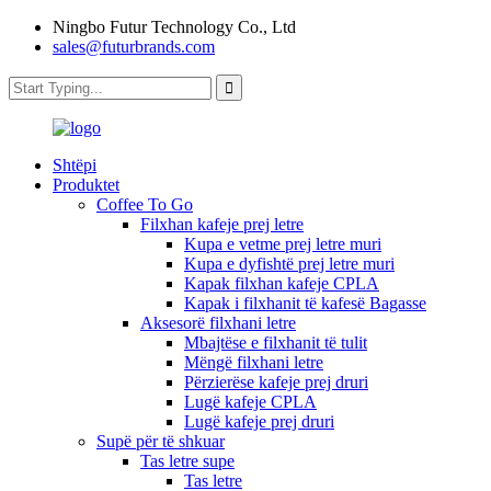
Ningbo Futur Technology Co., Ltd
sales@futurbrands.com
Shtëpi
Produktet
Coffee To Go
Filxhan kafeje prej letre
Kupa e vetme prej letre muri
Kupa e dyfishtë prej letre muri
Kapak filxhan kafeje CPLA
Kapak i filxhanit të kafesë Bagasse
Aksesorë filxhani letre
Mbajtëse e filxhanit të tulit
Mëngë filxhani letre
Përzierëse kafeje prej druri
Lugë kafeje CPLA
Lugë kafeje prej druri
Supë për të shkuar
Tas letre supe
Tas letre