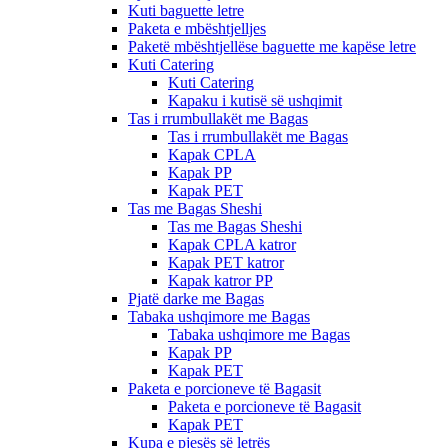
Kuti baguette letre
Paketa e mbështjelljes
Paketë mbështjellëse baguette me kapëse letre
Kuti Catering
Kuti Catering
Kapaku i kutisë së ushqimit
Tas i rrumbullakët me Bagas
Tas i rrumbullakët me Bagas
Kapak CPLA
Kapak PP
Kapak PET
Tas me Bagas Sheshi
Tas me Bagas Sheshi
Kapak CPLA katror
Kapak PET katror
Kapak katror PP
Pjatë darke me Bagas
Tabaka ushqimore me Bagas
Tabaka ushqimore me Bagas
Kapak PP
Kapak PET
Paketa e porcioneve të Bagasit
Paketa e porcioneve të Bagasit
Kapak PET
Kupa e pjesës së letrës